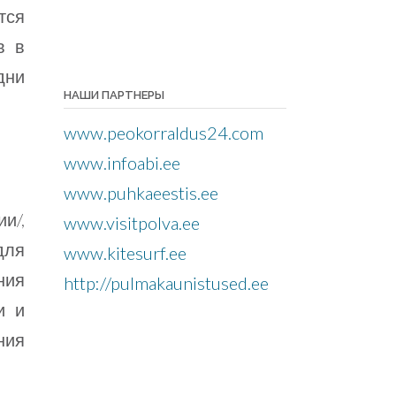
тся
в в
дни
НАШИ ПАРТНЕРЫ
www.peokorraldus24.com
www.infoabi.ee
www.puhkaeestis.ee
и/,
www.visitpolva.ee
для
www.kitesurf.ee
ния
http://pulmakaunistused.ee
и и
ния