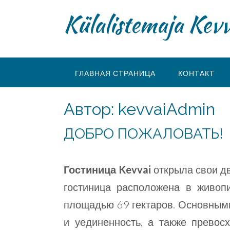
Перейти
Külalistemaja Kevv
к
содержимому
ГЛАВНАЯ СТРАНИЦА
КОНТАКТ
Автор:
kevvaiAdmin
ДОБРО ПОЖАЛОВАТЬ!
Гостиница Kevvai
открыла свои дв
гостиница расположена в живоп
площадью 69 гектаров. Основным
и уединенность, а также превос