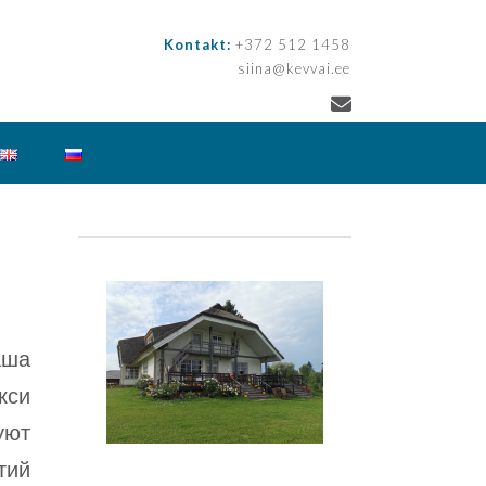
Kontakt:
+372 512 1458
siina@kevvai.ee
аша
кси
уют
тий